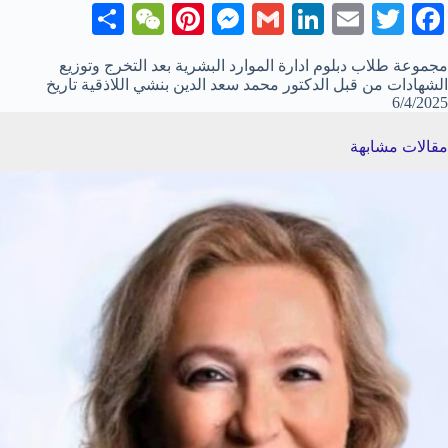
S
W
Pi
M
G
Li
E
T
Fa
ha
e
nt
es
m
nk
m
wi
ce
مجموعة طلاب دبلوم ادارة الموارد البشرية بعد التخرج وتوزيع
re
C
er
se
ail
ed
ail
tte
bo
الشهادات من قبل الدكتور محمد سعد الدين بنشي اللاذقية تاريخ
6/4/2025
ha
es
ng
In
r
ok
t
t
er
مقالات مشابهة