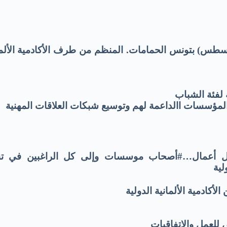
ملتقى في الريادة والقيادة 26_30 أوت (أغسطس) بتونس الحمامات. المنظم من طرف الأكادمية الأ
 لفئة الشباب
 المؤسسات االداعمة لهم وتوسيع شبكات العلاقات المهنية
أعمال…#أصحاب موسسات وإلى كل الراغبين في تنم
لية
أكادمية الألمانية الدولية
للعمل والإتفاقيات