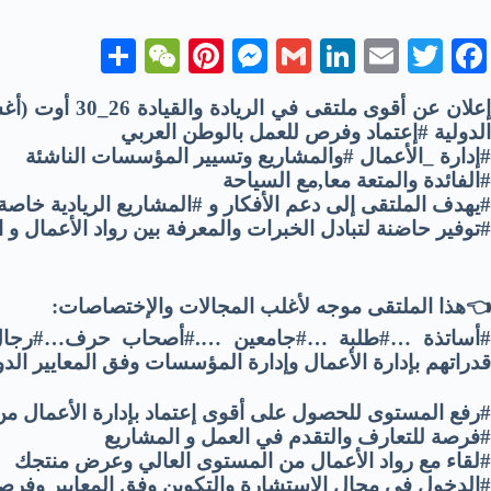
S
W
Pi
M
G
Li
E
T
Fa
ha
e
nt
es
m
nk
m
wi
ce
إعلان عن أقوى 
re
C
er
se
ail
ed
ail
tte
bo
الدولية #إعتماد وفرص للعمل بالوطن العربي
ha
es
ng
In
r
ok
#إدارة _الأعمال #والمشاريع وتسيير المؤسسات الناشئة
#الفائدة والمتعة معا,مع السياحة
t
t
er
#يهدف الملتقى إلى دعم الأفكار و #المشاريع الريادية خاصة
#توفير حاضنة لتبادل الخبرات والمعرفة بين رواد الأعمال و
👈هذا الملتقى موجه لأغلب المجالات والإختصاصات:
#أساتذة …#طلبة …#جامعين ….#أصحاب حرف…#رجال 
قدراتهم بإدارة الأعمال وإدارة المؤسسات وفق المعايير الدو
#رفع المستوى للحصول على أقوى إعتماد بإدارة الأعمال من ال
#فرصة للتعارف والتقدم في العمل و المشاريع
#لقاء مع رواد الأعمال من المستوى العالي وعرض منتجك
#الدخول في مجال الإستشارة والتكوين وفق المعايير وفرص 