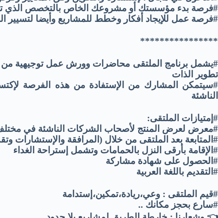
#فرصة بدء مؤسستك أو مشروعك الخاص بالتخصص الذي تر
#فرصة عمل للإيجاد أفكار وخطط للمشاريع وأيضا لتسيير ا
****************
#يشمل برنامج الملتقى محاضرات وورش عمل توجيهية من قبل 
تطوير الذات
#سيتمكن المشارك من الإستفادة من هذه الفرصة لإكتساب
الناشئة
#إمتيازات الملتقى:
#معرض لعرض المنتج لأصحاب الشركات الناشئة في مختلف ا
#المتابعة بعد الملتقى من خلال (المرافقة والإستشارات وتق
#الإقامة بأرقى النزل بالحمامات وتشمل إستراحة الغداء
#الحصول على شهادة مشاركة
#التقديم باللغة العربية
#قيم الملتقى : وعي،ريادة،تمكين،إستدامة
#سارع بحجز مكانك ..
👈 وشعارنا : خارطة الطريق لمشاريع بلا حدود