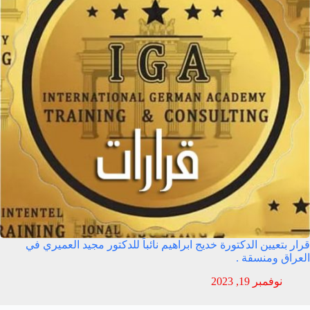
قرار بتعيين الدكتورة خديج ابراهيم نائباً للدكتور مجيد العميري في
العراق ومنسقة .
نوفمبر 19, 2023