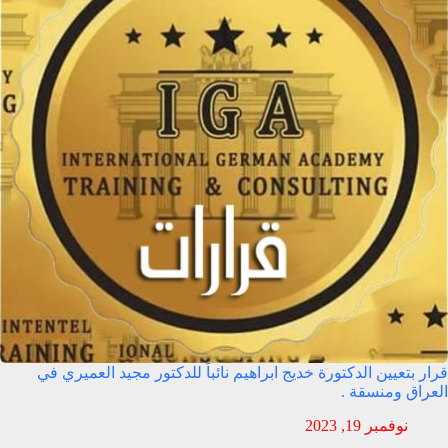
قرار بتعيين الدكتورة خديج ابراهيم نائباً للدكتور مجيد العميري في
العراق ومنسقة .
نوفمبر 19, 2023